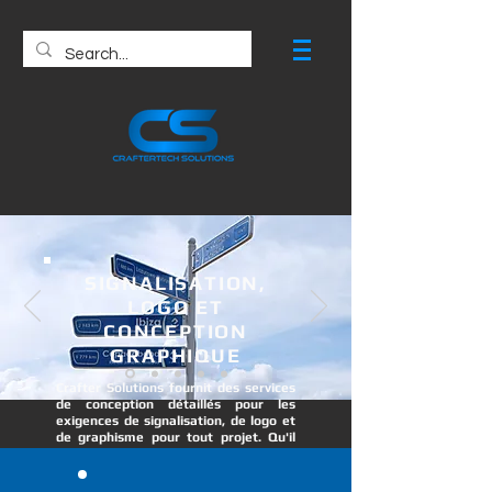
SIGNALISATION,
LOGO ET
CONCEPTION
GRAPHIQUE
Crafter Solutions fournit des services
de conception détaillés pour les
exigences de signalisation, de logo et
de graphisme pour tout projet. Qu'il
s'agisse d'un projet d'urbanisme ou de
besoins individuels de petits projets.