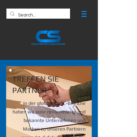
TREFFEN SIE
PARTNER
In der globalen AEC-Branche
haben wir viele renommierte und
bekannte Unternehmen und
Marken zu unseren Partnern