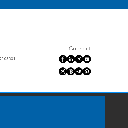
Connect
07195301