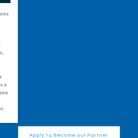
ores
a
s,
a
s a
ions
ir.
Apply to Become our Partner