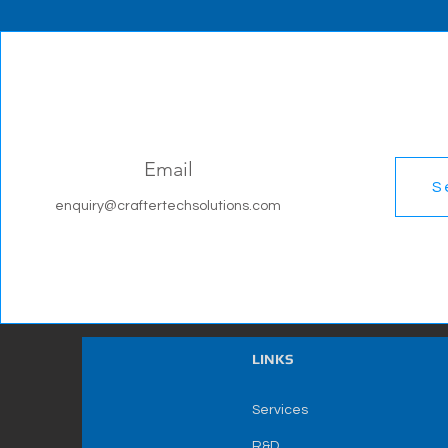
Email
S
enquiry@craftertechsolutions.com
LINKS
Services
R&D