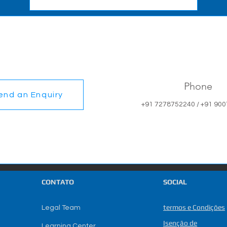
Phone
end an Enquiry
+91 7278752240 / +91 90
CONTATO
SOCIAL
termos e Condições
Legal Team
Isenção de
Learning Center