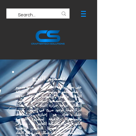
تصميم البرج
كجزء من خدمة تصميم MEP على نطاق واسع
، نقدم مجموعة واسعة من خدمات صياغة
HVAC. HVAC (التدفئة والتهوية وتكييف
الهواء) هي تقنية تم تصميمها لتوفير الراحة
التلقائية لدرجة حرارة البيئة ، والتي تشكل
جزءًا مهمًا لوجود مريح في المبنى. كل ما
عليك فعله هو إخبارنا بالمتطلبات
والمواصفات الدقيقة لمشروع الهندسة
الكهربائية والميكانيكية الخاص بك ، وسنوفر
لك تصميمًا مخصصًا للتكييف والتهوية
وتخطيطًا تفصيليًا في شكل صور ثنائية الأبعاد