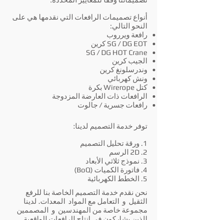
أنواع تصميمات الرافعات التي نقدمها هي على
النحو التالي:
رافعة ويرروب
SG / DG EOT كرين
SG / DG HOT Crane
الجيب كرين
وندرسلونغ كرين
ونش كهربائي
كتل Wirerope بكرة
الرافعات ذات العارضة المزدوجة
رافعات جسرية / جالوت
توفر خدمة التصميم لدينا:
1. ورقة تحليل التصميم
2. 2D الرسم
3. نموذج ثلاثي الأبعاد
4. فاتورة الكميات (BoQ)
5. الخطط الكهربائية
نحن نقدم خدمة التصميم الخاصة بنا للرفع
الثقيل
و
التعامل مع المواد
المعدات. لدينا
مجموعة خاصة من المهندسين
و
المصممين
الذين يشاركون في إنتاج الرافعات الواقعية