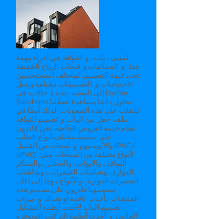
لمبنى ، باب ، و النوافذ هي أجزاء مهمة
جدا. و الجماليات و فتحات الرياح الخفيفة
تحدد قيمة التصميم. لمختلف المستخدمين
الاحتياجات و التصميمات مختلفة وتميل
إلى التعقيد عديدة حالات. في Crafter
Solutions نحاول دائمًا مساعدة عملائنا
للتغلب على هذه الصعوبات. لذلك أيضًا في
ملف حقل من الباب و تصميم النوافذ
نقدم خدمة العروض الخاصة. نحن قادرون
على تصميم مختلف أنواع الصلب
والألومنيوم و لمحات من الفينيل (PVC /
uPVC) لأنواع مختلفة من المنتجات مثل:
النوافذ ، والأبواب ، والستائر ، والستائر
الدوارة ، وشاشات الحشرات ، وشاشات
الحشرات الدوارة ، والألواح ، وما إلى ذلك.
مصممونا قادرون على تصميم هذه
المنتجات بأحدث نافذة او شباك و ميزات
تصميم الباب لأحدث أنظمة التشكيل
الجانبي و أحدث أنظمة التركيب المتوفرة